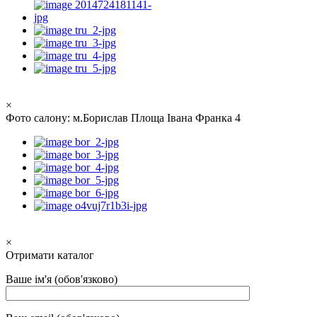
×
Фото салону: м.Борислав Площа Івана Франка 4
×
Отримати каталог
Ваше ім'я (обов'язково)