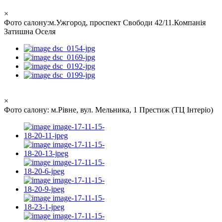
×
Фото салону:м.Ужгород, проспект Свободи 42/11.Компанія
Затишна Оселя
×
Фото салону: м.Рівне, вул. Мельника, 1 Престиж (ТЦ Інтеріо)