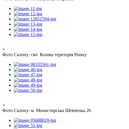
×
Фото Салону: смт. Козова територія Ринку
×
Фото Салону: м. Монастирська Шевченка 26