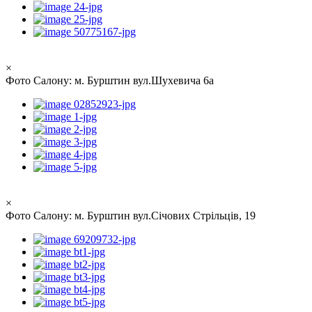
×
Фото Салону: м. Бурштин вул.Шухевича 6а
×
Фото Салону: м. Бурштин вул.Січових Стрільців, 19